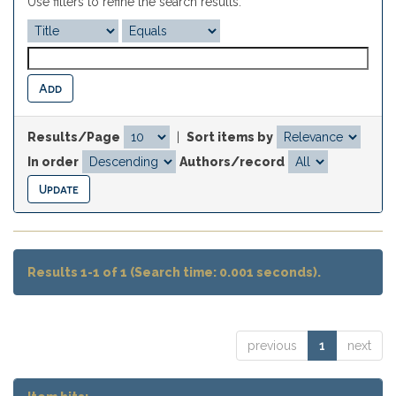
Use filters to refine the search results.
Results/Page
|
Sort items by
In order
Authors/record
Results 1-1 of 1 (Search time: 0.001 seconds).
previous
1
next