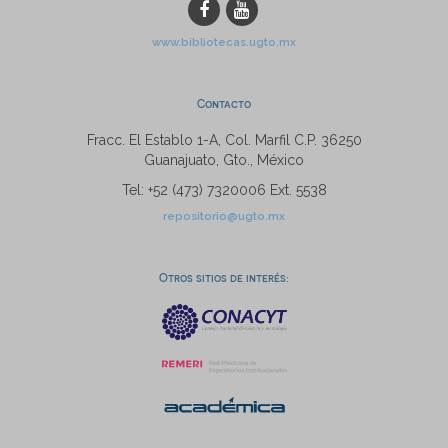
www.bibliotecas.ugto.mx
Contacto
Fracc. El Establo 1-A, Col. Marfil C.P. 36250
Guanajuato, Gto., México
Tel: +52 (473) 7320006 Ext. 5538
repositorio@ugto.mx
Otros sitios de interés: