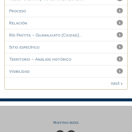
Proceso
1
Relación
1
Río Pastita – Guanajuato (Ciudad)...
1
Sitio específico
1
Territorio – Análisis histórico
1
Visibilidad
1
next >
Nuestras redes