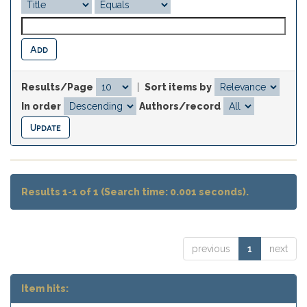
Results/Page
|
Sort items by
In order
Authors/record
Results 1-1 of 1 (Search time: 0.001 seconds).
previous
1
next
Item hits: