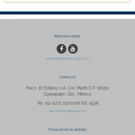
Nuestras redes
www.bibliotecas.ugto.mx
Contacto
Fracc. El Establo 1-A, Col. Marfil C.P. 36250
Guanajuato, Gto., México
Tel: +52 (473) 7320006 Ext. 5538
repositorio@ugto.mx
Otros sitios de interés: