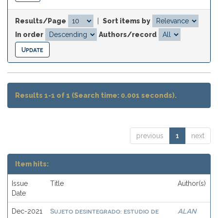
Results/Page
|
Sort items by
In order
Authors/record
Results 1-1 of 1 (Search time: 0.001 seconds).
previous
1
next
Item hits:
Issue
Title
Author(s)
Date
Sujeto desintegrado: estudio de
ALAN
Dec-2021