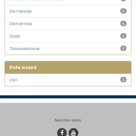
Distorsión
1
Distortion
1
Gore
1
Transgression
1
Date issued
2021
1
Nuestras redes