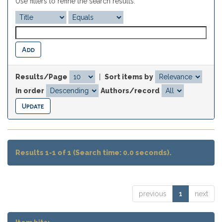
Use filters to refine the search results.
Results/Page
|
Sort items by
In order
Authors/record
Results 1-1 of 1 (Search time: 0.0 seconds).
previous
1
next