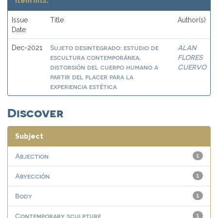
Item hits:
Issue
Title
Author(s)
Date
Sujeto desintegrado: estudio de
ALAN
Dec-2021
escultura contemporánea,
FLORES
distorsión del cuerpo humano a
CUERVO
partir del placer para la
experiencia estética
Discover
Subject
Abjection
1
Abyección
1
Body
1
Contemporary sculpture
1