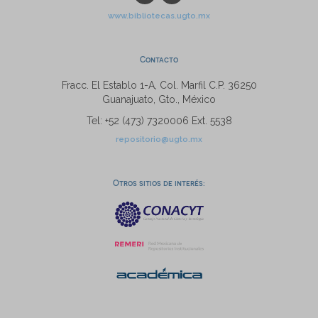
www.bibliotecas.ugto.mx
Contacto
Fracc. El Establo 1-A, Col. Marfil C.P. 36250
Guanajuato, Gto., México
Tel: +52 (473) 7320006 Ext. 5538
repositorio@ugto.mx
Otros sitios de interés: