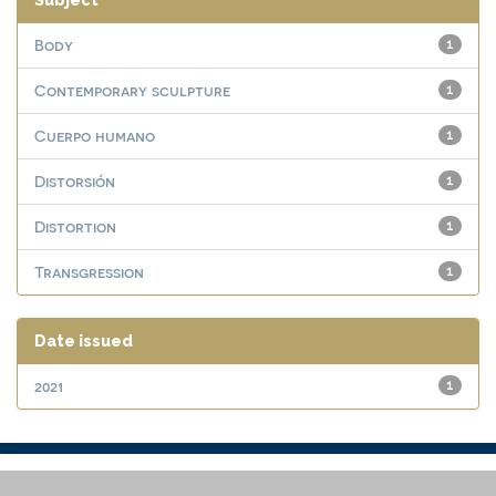
Subject
Body
1
Contemporary sculpture
1
Cuerpo humano
1
Distorsión
1
Distortion
1
Transgression
1
Date issued
2021
1