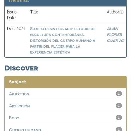
Item hits:
Issue
Title
Author(s)
Date
Sujeto desintegrado: estudio de
ALAN
Dec-2021
escultura contemporánea,
FLORES
distorsión del cuerpo humano a
CUERVO
partir del placer para la
experiencia estética
Discover
Subject
Abjection
1
Abyección
1
Body
1
Cuerpo humano
1