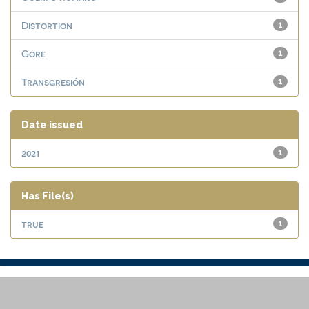
Distortion
1
Gore
1
Transgresión
1
Date issued
2021
1
Has File(s)
true
1