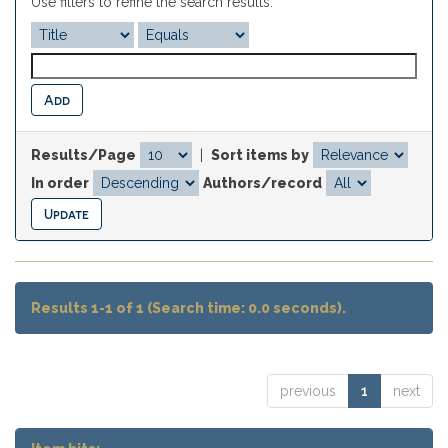
Use filters to refine the search results.
Results/Page
|
Sort items by
In order
Authors/record
Results 1-1 of 1 (Search time: 0.0 seconds).
previous
1
next