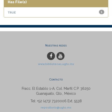
Has File(s)
true
1
Nuestras redes
www.bibliotecas.ugto.mx
Contacto
Fracc. El Establo 1-A, Col. Marfil C.P. 36250
Guanajuato, Gto., México
Tel: +52 (473) 7320006 Ext. 5538
repositorio@ugto.mx