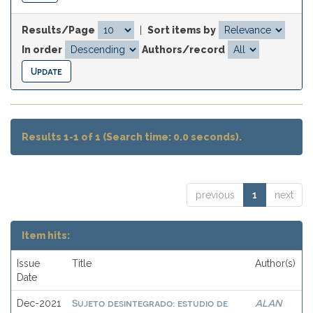
Results/Page
|
Sort items by
In order
Authors/record
Results 1-1 of 1 (Search time: 0.0 seconds).
previous
1
next
Item hits:
Issue
Title
Author(s)
Date
Sujeto desintegrado: estudio de
ALAN
Dec-2021