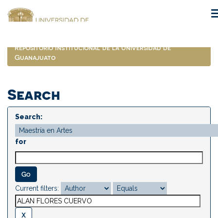
Skip
navigation
Repositorio Institucional de la Universidad de
Guanajuato
Search
Search:
for
Current filters: