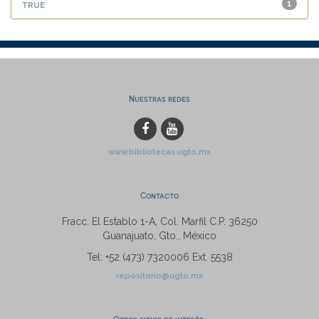
true
1
Nuestras redes
www.bibliotecas.ugto.mx
Contacto
Fracc. El Establo 1-A, Col. Marfil C.P. 36250
Guanajuato, Gto., México
Tel: +52 (473) 7320006 Ext. 5538
repositorio@ugto.mx