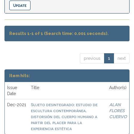
Results 1-1 of 1 (Search time: 0.001 seconds).
previous
1
next
Item hits:
Issue
Title
Author(s)
Date
Sujeto desintegrado: estudio de
ALAN
Dec-2021
escultura contemporánea,
FLORES
distorsión del cuerpo humano a
CUERVO
partir del placer para la
experiencia estética