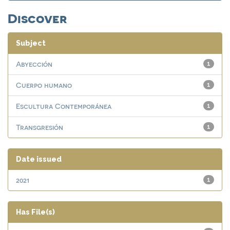
Discover
Subject
Abyección
1
Cuerpo humano
1
Escultura Contemporánea
1
Transgresión
1
Date issued
2021
1
Has File(s)