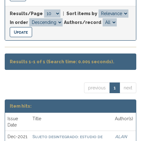
Results/Page
|
Sort items by
In order
Authors/record
Results 1-1 of 1 (Search time: 0.001 seconds).
previous
1
next
Item hits:
Issue
Title
Author(s)
Date
Sujeto desintegrado: estudio de
ALAN
Dec-2021