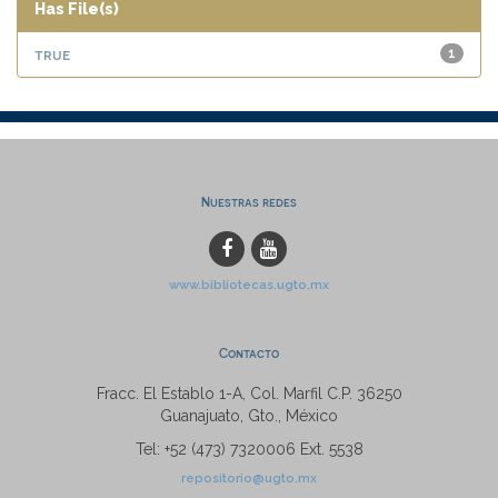
Has File(s)
true
1
Nuestras redes
www.bibliotecas.ugto.mx
Contacto
Fracc. El Establo 1-A, Col. Marfil C.P. 36250
Guanajuato, Gto., México
Tel: +52 (473) 7320006 Ext. 5538
repositorio@ugto.mx