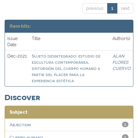
previous
1
next
Item hits:
Issue
Title
Author(s)
Date
Sujeto desintegrado: estudio de
ALAN
Dec-2021
escultura contemporánea,
FLORES
distorsión del cuerpo humano a
CUERVO
partir del placer para la
experiencia estética
Discover
Subject
Abjection
1
Cuerpo humano
1