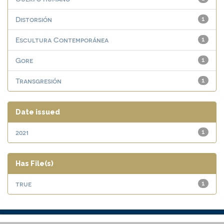
Distorsión
1
Escultura Contemporánea
1
Gore
1
Transgresión
1
Date issued
2021
1
Has File(s)
true
1