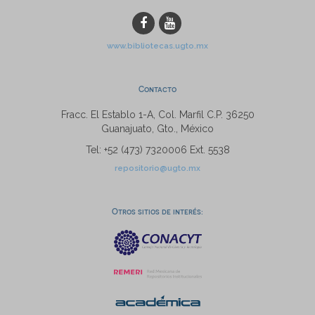
www.bibliotecas.ugto.mx
Contacto
Fracc. El Establo 1-A, Col. Marfil C.P. 36250
Guanajuato, Gto., México
Tel: +52 (473) 7320006 Ext. 5538
repositorio@ugto.mx
Otros sitios de interés: