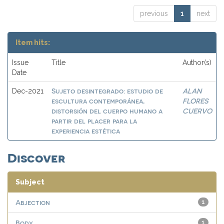
previous
1
next
Item hits:
Issue
Title
Author(s)
Date
Sujeto desintegrado: estudio de
ALAN
Dec-2021
escultura contemporánea,
FLORES
distorsión del cuerpo humano a
CUERVO
partir del placer para la
experiencia estética
Discover
Subject
Abjection
1
Body
1