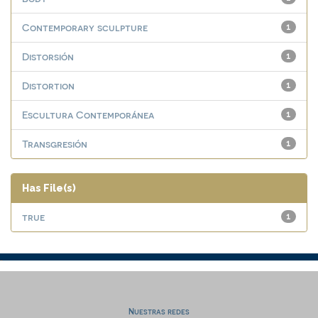
Contemporary sculpture
1
Distorsión
1
Distortion
1
Escultura Contemporánea
1
Transgresión
1
Has File(s)
true
1
Nuestras redes