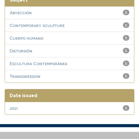
Subject
Abyección
1
Contemporary sculpture
1
Cuerpo humano
1
Distorsión
1
Escultura Contemporánea
1
Transgression
1
Date issued
2021
1