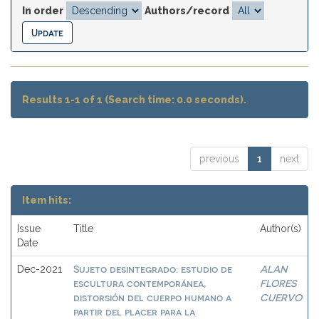
In order
Authors/record
Results 1-1 of 1 (Search time: 0.0 seconds).
previous
1
next
Item hits:
Issue
Title
Author(s)
Date
Sujeto desintegrado: estudio de
ALAN
Dec-2021
escultura contemporánea,
FLORES
distorsión del cuerpo humano a
CUERVO
partir del placer para la