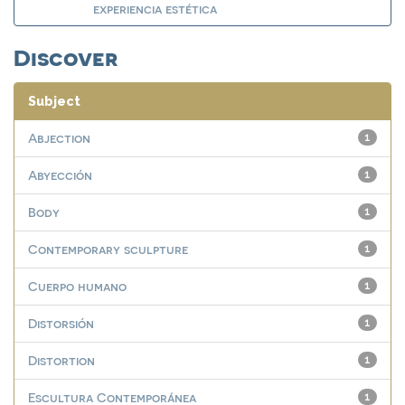
experiencia estética
Discover
Subject
Abjection
1
Abyección
1
Body
1
Contemporary sculpture
1
Cuerpo humano
1
Distorsión
1
Distortion
1
Escultura Contemporánea
1