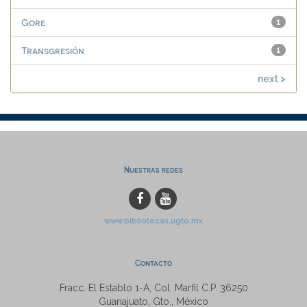
Gore
1
Transgresión
1
next >
Nuestras redes
www.bibliotecas.ugto.mx
Contacto
Fracc. El Establo 1-A, Col. Marfil C.P. 36250
Guanajuato, Gto., México