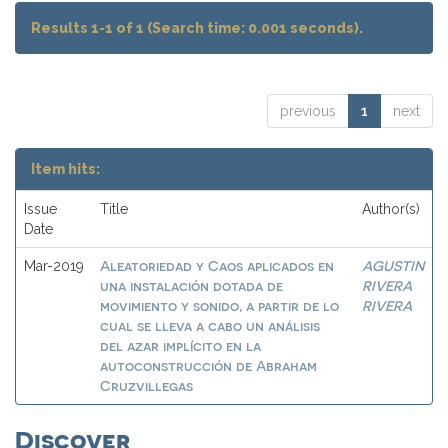
Results 1-1 of 1 (Search time: 0.001 seconds).
previous
1
next
Item hits:
Issue
Title
Author(s)
Date
Aleatoriedad y Caos aplicados en
AGUSTIN
Mar-2019
una instalación dotada de
RIVERA
movimiento y sonido, a partir de lo
RIVERA
cual se lleva a cabo un análisis
del azar implícito en la
autoconstrucción de Abraham
Cruzvillegas
Discover