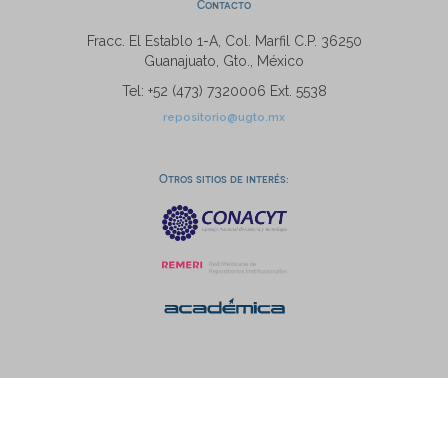
Contacto
Fracc. El Establo 1-A, Col. Marfil C.P. 36250
Guanajuato, Gto., México
Tel: +52 (473) 7320006 Ext. 5538
repositorio@ugto.mx
Otros sitios de interés: