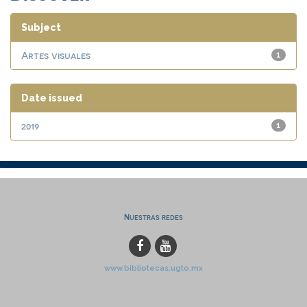
Subject
Artes visuales
1
Date issued
2019
1
Nuestras redes
www.bibliotecas.ugto.mx