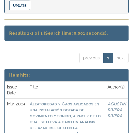
Results 1-1 of 1 (Search time: 0.001 seconds).
previous
1
next
Item hits:
Issue
Title
Author(s)
Date
Aleatoriedad y Caos aplicados en
AGUSTIN
Mar-2019
una instalación dotada de
RIVERA
movimiento y sonido, a partir de lo
RIVERA
cual se lleva a cabo un análisis
del azar implícito en la