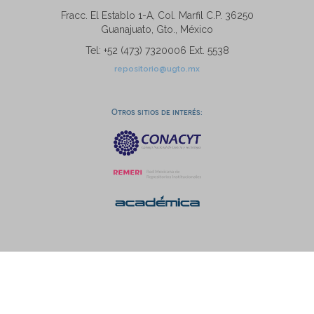
Fracc. El Establo 1-A, Col. Marfil C.P. 36250
Guanajuato, Gto., México
Tel: +52 (473) 7320006 Ext. 5538
repositorio@ugto.mx
Otros sitios de interés: