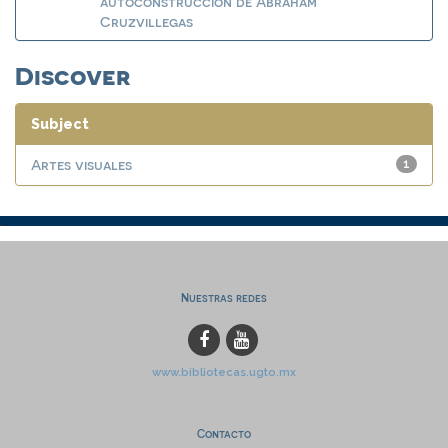
autoconstrucción de Abraham
Cruzvillegas
Discover
Subject
Artes visuales
1
Nuestras redes
www.bibliotecas.ugto.mx
Contacto