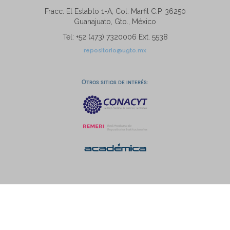
Fracc. El Establo 1-A, Col. Marfil C.P. 36250
Guanajuato, Gto., México
Tel: +52 (473) 7320006 Ext. 5538
repositorio@ugto.mx
Otros sitios de interés: