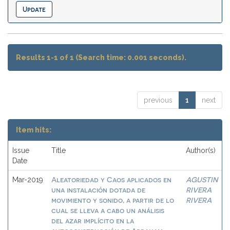
Results 1-1 of 1 (Search time: 0.001 seconds).
previous
1
next
Item hits:
Issue
Title
Author(s)
Date
Aleatoriedad y Caos aplicados en
AGUSTIN
Mar-2019
una instalación dotada de
RIVERA
movimiento y sonido, a partir de lo
RIVERA
cual se lleva a cabo un análisis
del azar implícito en la