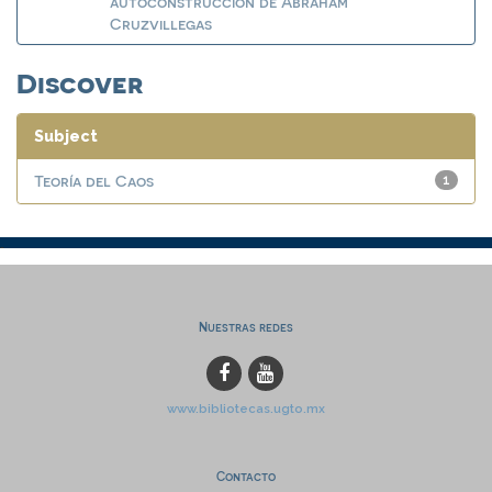
autoconstrucción de Abraham
Cruzvillegas
Discover
Subject
Teoría del Caos
1
Nuestras redes
www.bibliotecas.ugto.mx
Contacto