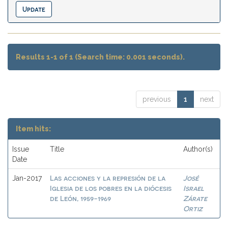
Results 1-1 of 1 (Search time: 0.001 seconds).
previous
1
next
Item hits:
Issue
Title
Author(s)
Date
Las acciones y la represión de la
José
Jan-2017
Iglesia de los pobres en la diócesis
Israel
de León, 1959-1969
Zárate
Ortiz