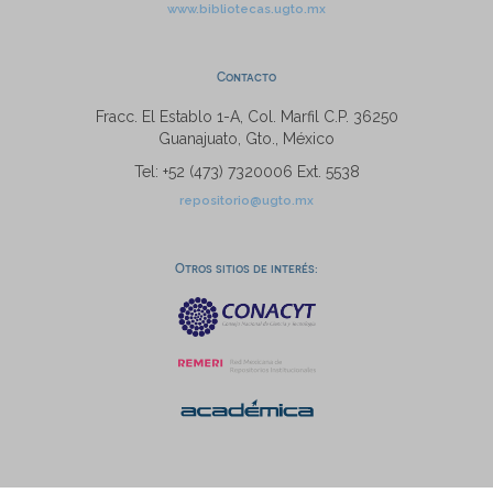
www.bibliotecas.ugto.mx
Contacto
Fracc. El Establo 1-A, Col. Marfil C.P. 36250
Guanajuato, Gto., México
Tel: +52 (473) 7320006 Ext. 5538
repositorio@ugto.mx
Otros sitios de interés: