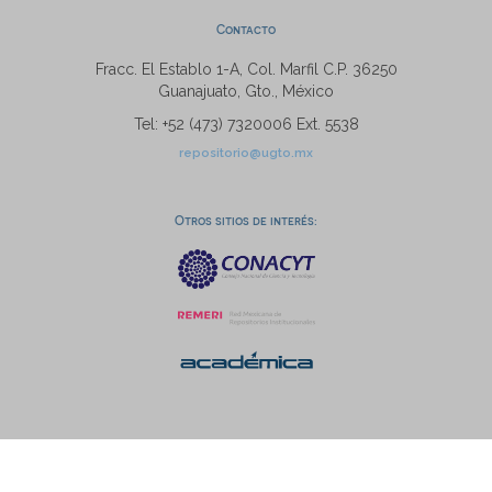
Contacto
Fracc. El Establo 1-A, Col. Marfil C.P. 36250
Guanajuato, Gto., México
Tel: +52 (473) 7320006 Ext. 5538
repositorio@ugto.mx
Otros sitios de interés: