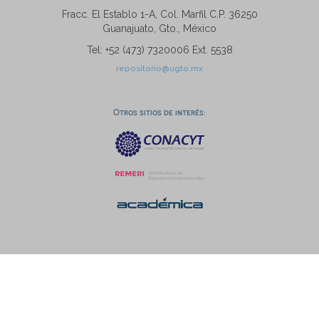
Fracc. El Establo 1-A, Col. Marfil C.P. 36250
Guanajuato, Gto., México
Tel: +52 (473) 7320006 Ext. 5538
repositorio@ugto.mx
Otros sitios de interés: