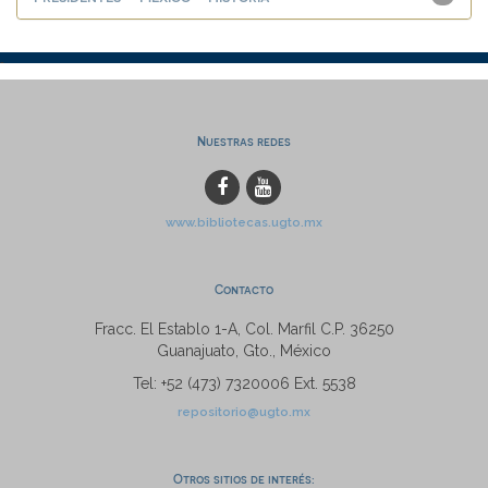
Nuestras redes
www.bibliotecas.ugto.mx
Contacto
Fracc. El Establo 1-A, Col. Marfil C.P. 36250
Guanajuato, Gto., México
Tel: +52 (473) 7320006 Ext. 5538
repositorio@ugto.mx
Otros sitios de interés: