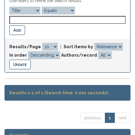
Use filters to refine the search results.
Results/Page
|
Sort items by
In order
Authors/record
Results 1-1 of 1 (Search time: 0.001 seconds).
previous
1
next