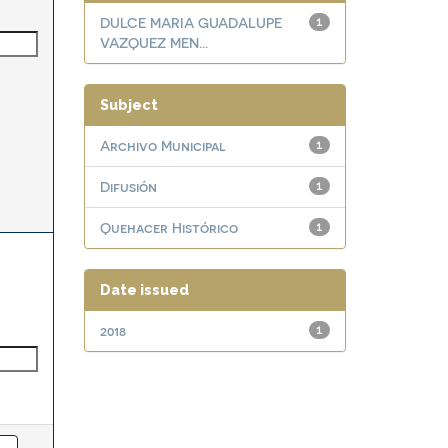
DULCE MARIA GUADALUPE
1
VAZQUEZ MEN...
Subject
Archivo Municipal
1
Difusión
1
Quehacer Histórico
1
Date issued
2018
1