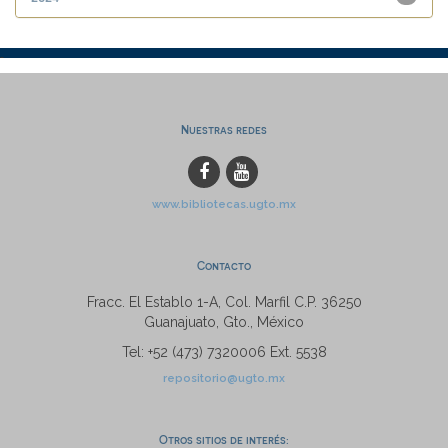
Nuestras redes
www.bibliotecas.ugto.mx
Contacto
Fracc. El Establo 1-A, Col. Marfil C.P. 36250
Guanajuato, Gto., México
Tel: +52 (473) 7320006 Ext. 5538
repositorio@ugto.mx
Otros sitios de interés: