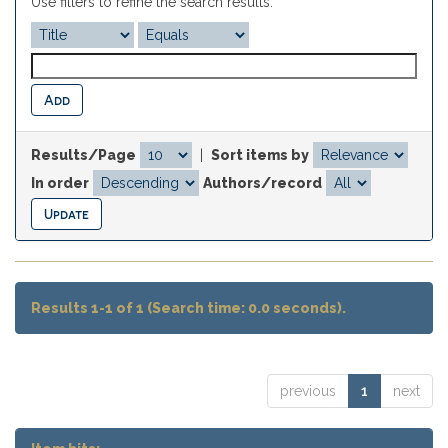
Use filters to refine the search results.
Results/Page
|
Sort items by
In order
Authors/record
Results 1-1 of 1 (Search time: 0.0 seconds).
previous
1
next