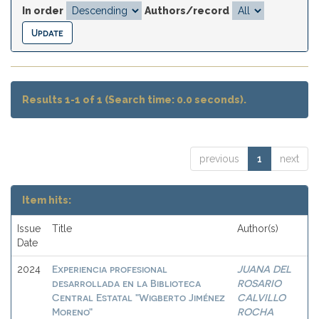
In order
Authors/record
Results 1-1 of 1 (Search time: 0.0 seconds).
previous
1
next
Item hits:
Issue
Title
Author(s)
Date
Experiencia profesional
JUANA DEL
2024
desarrollada en la Biblioteca
ROSARIO
Central Estatal "Wigberto Jiménez
CALVILLO
Moreno"
ROCHA