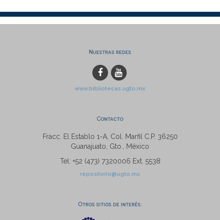
Nuestras redes
www.bibliotecas.ugto.mx
Contacto
Fracc. El Establo 1-A, Col. Marfil C.P. 36250
Guanajuato, Gto., México
Tel: +52 (473) 7320006 Ext. 5538
repositorio@ugto.mx
Otros sitios de interés: