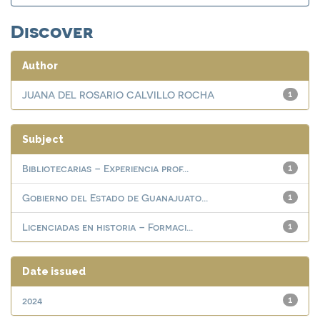
Discover
Author
JUANA DEL ROSARIO CALVILLO ROCHA
1
Subject
Bibliotecarias – Experiencia prof...
1
Gobierno del Estado de Guanajuato...
1
Licenciadas en historia – Formaci...
1
Date issued
2024
1