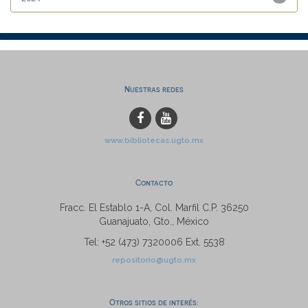
Nuestras redes
www.bibliotecas.ugto.mx
Contacto
Fracc. El Establo 1-A, Col. Marfil C.P. 36250
Guanajuato, Gto., México
Tel: +52 (473) 7320006 Ext. 5538
repositorio@ugto.mx
Otros sitios de interés: