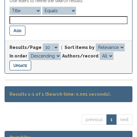
Use filters to refine the search results.
Results/Page
|
Sort items by
In order
Authors/record
Results 1-1 of 1 (Search time: 0.001 seconds).
previous
1
next