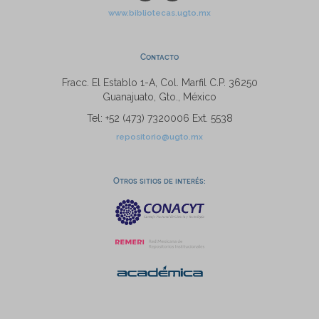
www.bibliotecas.ugto.mx
Contacto
Fracc. El Establo 1-A, Col. Marfil C.P. 36250
Guanajuato, Gto., México
Tel: +52 (473) 7320006 Ext. 5538
repositorio@ugto.mx
Otros sitios de interés: