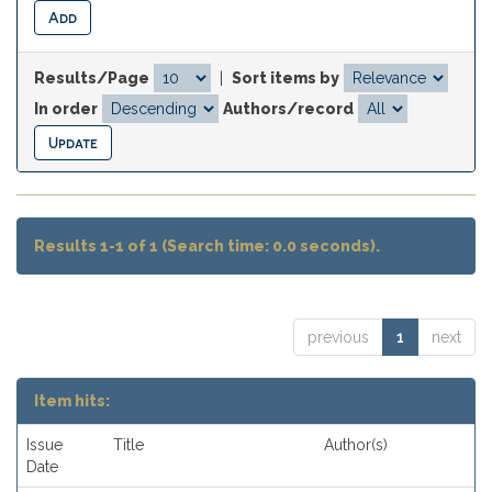
Results/Page
|
Sort items by
In order
Authors/record
Results 1-1 of 1 (Search time: 0.0 seconds).
previous
1
next
Item hits:
Issue
Title
Author(s)
Date