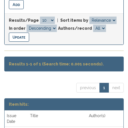
Results/Page
|
Sort items by
In order
Authors/record
Results 1-1 of 1 (Search time: 0.001 seconds).
previous
1
next
Item hits:
Issue
Title
Author(s)
Date