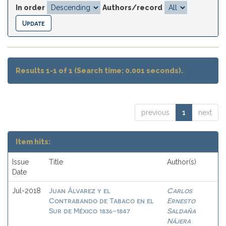
In order
Authors/record
Results 1-1 of 1 (Search time: 0.001 seconds).
previous
1
next
Item hits:
Issue
Title
Author(s)
Date
Juan Álvarez y el
Carlos
Jul-2018
Contrabando de Tabaco en el
Ernesto
Sur de México 1836-1847
Saldaña
Nájera