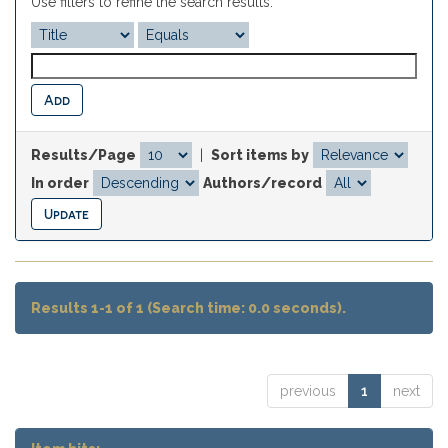
Use filters to refine the search results.
Results/Page
|
Sort items by
In order
Authors/record
Results 1-1 of 1 (Search time: 0.0 seconds).
previous
1
next