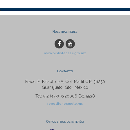
Nuestras redes
www.bibliotecas.ugto.mx
Contacto
Fracc. El Establo 1-A, Col. Marfil C.P. 36250
Guanajuato, Gto., México
Tel: +52 (473) 7320006 Ext. 5538
repositorio@ugto.mx
Otros sitios de interés: