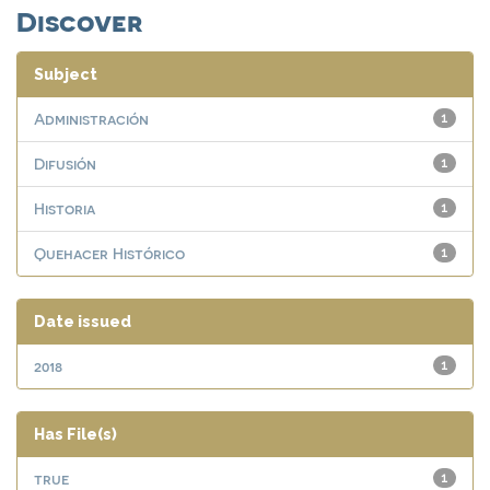
Discover
Subject
Administración
1
Difusión
1
Historia
1
Quehacer Histórico
1
Date issued
2018
1
Has File(s)
true
1