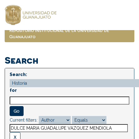
Skip
navigation
Repositorio Institucional de la Universidad de
Guanajuato
Search
Search:
for
Current filters: