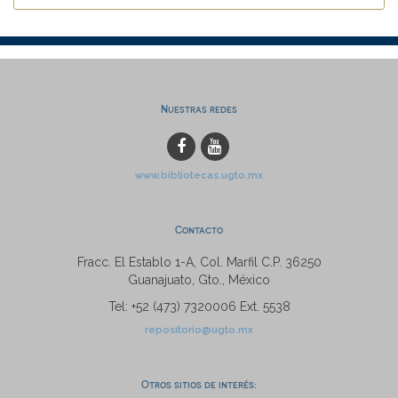
Nuestras redes
www.bibliotecas.ugto.mx
Contacto
Fracc. El Establo 1-A, Col. Marfil C.P. 36250
Guanajuato, Gto., México
Tel: +52 (473) 7320006 Ext. 5538
repositorio@ugto.mx
Otros sitios de interés: