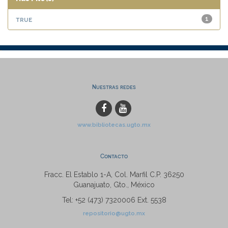
true
1
Nuestras redes
www.bibliotecas.ugto.mx
Contacto
Fracc. El Establo 1-A, Col. Marfil C.P. 36250
Guanajuato, Gto., México
Tel: +52 (473) 7320006 Ext. 5538
repositorio@ugto.mx