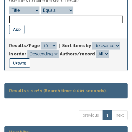
Use filters to refine the search results.
Results/Page
|
Sort items by
In order
Authors/record
Results 1-1 of 1 (Search time: 0.001 seconds).
previous
1
next