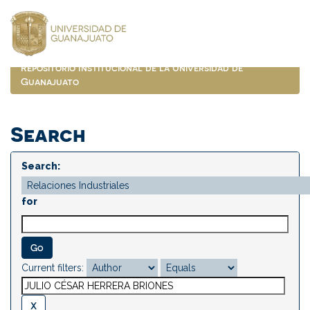
Skip
navigation
Repositorio Institucional de la Universidad de
Guanajuato
Search
Search:
for
Current filters: