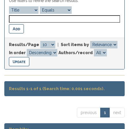
Use filters to refine the search results.
Results/Page
|
Sort items by
In order
Authors/record
Results 1-1 of 1 (Search time: 0.001 seconds).
previous
1
next