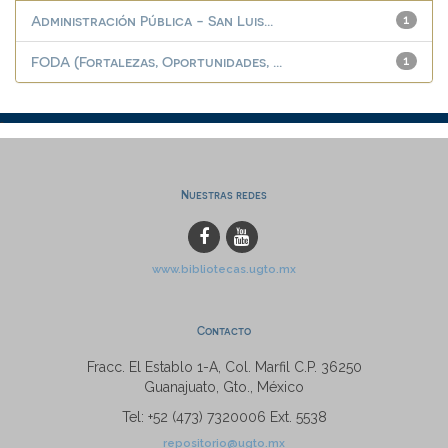
Administración Pública - San Luis...
1
FODA (Fortalezas, Oportunidades, ...
1
Nuestras redes
www.bibliotecas.ugto.mx
Contacto
Fracc. El Establo 1-A, Col. Marfil C.P. 36250
Guanajuato, Gto., México
Tel: +52 (473) 7320006 Ext. 5538
repositorio@ugto.mx