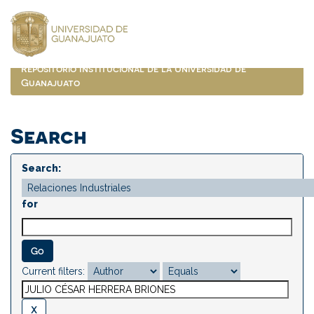
Skip
navigation
Repositorio Institucional de la Universidad de
Guanajuato
Search
Search:
for
Current filters: