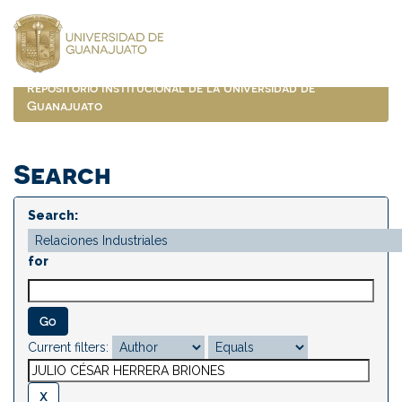
Skip
navigation
Repositorio Institucional de la Universidad de
Guanajuato
Search
Search:
for
Current filters: