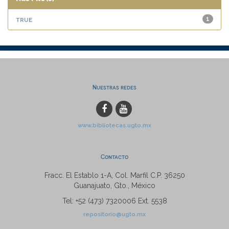
true
1
Nuestras redes
www.bibliotecas.ugto.mx
Contacto
Fracc. El Establo 1-A, Col. Marfil C.P. 36250
Guanajuato, Gto., México
Tel: +52 (473) 7320006 Ext. 5538
repositorio@ugto.mx