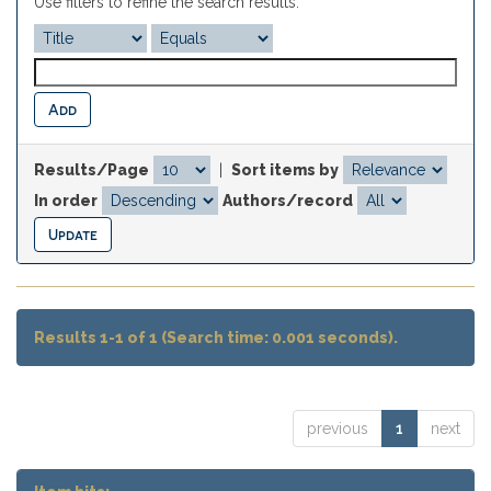
Use filters to refine the search results.
Results/Page
|
Sort items by
In order
Authors/record
Results 1-1 of 1 (Search time: 0.001 seconds).
previous
1
next