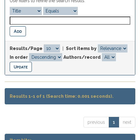
Use filters to refine the search results.
Results/Page
|
Sort items by
In order
Authors/record
Results 1-1 of 1 (Search time: 0.001 seconds).
previous
1
next