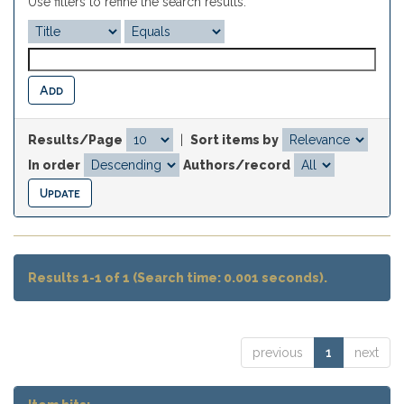
Use filters to refine the search results.
Results/Page
|
Sort items by
In order
Authors/record
Results 1-1 of 1 (Search time: 0.001 seconds).
previous
1
next