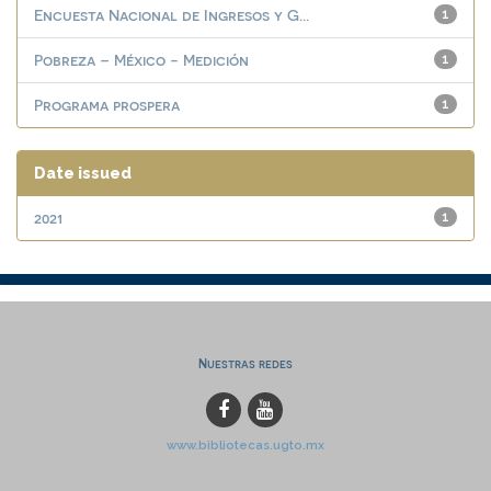
Encuesta Nacional de Ingresos y G...
1
Pobreza – México - Medición
1
Programa prospera
1
Date issued
2021
1
Nuestras redes
www.bibliotecas.ugto.mx