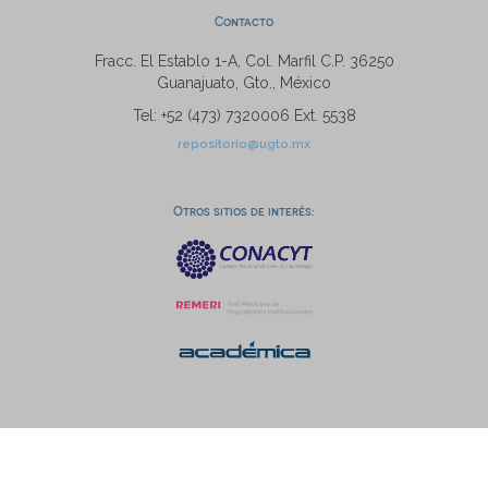
Contacto
Fracc. El Establo 1-A, Col. Marfil C.P. 36250
Guanajuato, Gto., México
Tel: +52 (473) 7320006 Ext. 5538
repositorio@ugto.mx
Otros sitios de interés: