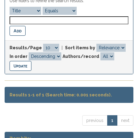
Use filters to refine the search results.
Results/Page
|
Sort items by
In order
Authors/record
Results 1-1 of 1 (Search time: 0.001 seconds).
previous
1
next