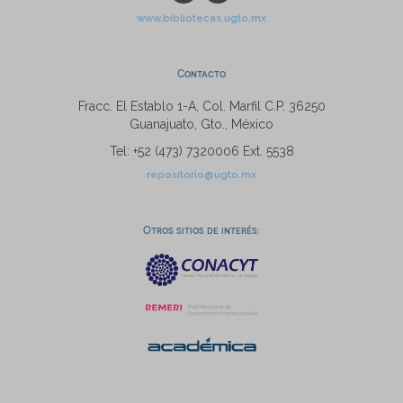
www.bibliotecas.ugto.mx
Contacto
Fracc. El Establo 1-A, Col. Marfil C.P. 36250
Guanajuato, Gto., México
Tel: +52 (473) 7320006 Ext. 5538
repositorio@ugto.mx
Otros sitios de interés: