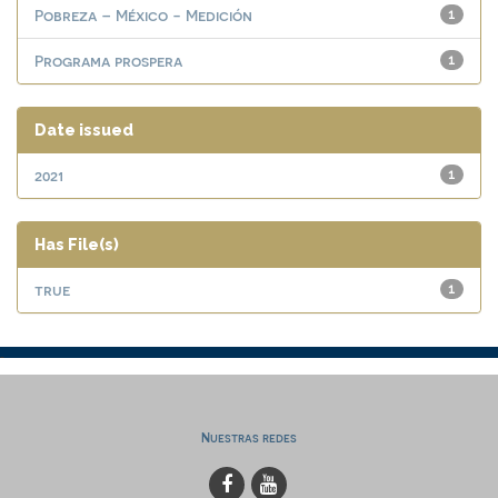
Pobreza – México - Medición
1
Programa prospera
1
Date issued
2021
1
Has File(s)
true
1
Nuestras redes