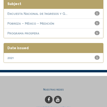
Subject
Encuesta Nacional de Ingresos y G...
1
Pobreza – México - Medición
1
Programa prospera
1
Date issued
2021
1
Nuestras redes