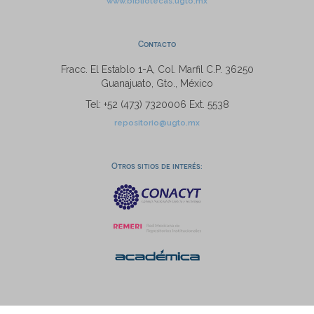
www.bibliotecas.ugto.mx
Contacto
Fracc. El Establo 1-A, Col. Marfil C.P. 36250
Guanajuato, Gto., México
Tel: +52 (473) 7320006 Ext. 5538
repositorio@ugto.mx
Otros sitios de interés: