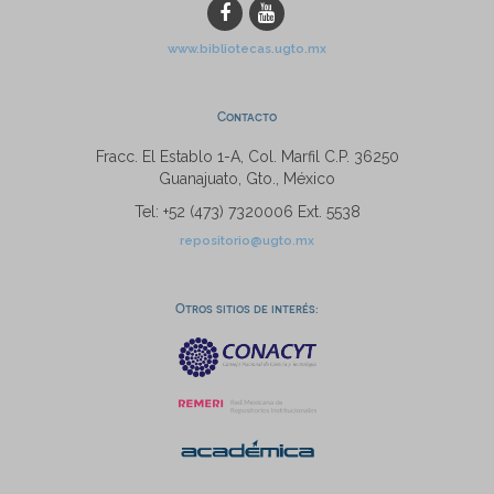
www.bibliotecas.ugto.mx
Contacto
Fracc. El Establo 1-A, Col. Marfil C.P. 36250
Guanajuato, Gto., México
Tel: +52 (473) 7320006 Ext. 5538
repositorio@ugto.mx
Otros sitios de interés: