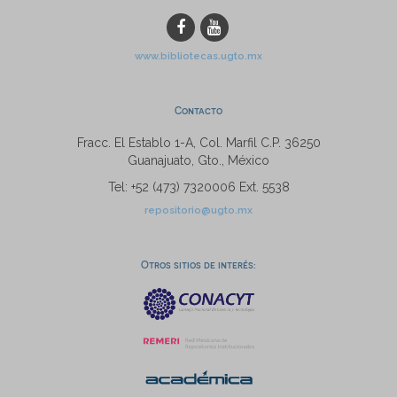
www.bibliotecas.ugto.mx
Contacto
Fracc. El Establo 1-A, Col. Marfil C.P. 36250
Guanajuato, Gto., México
Tel: +52 (473) 7320006 Ext. 5538
repositorio@ugto.mx
Otros sitios de interés: