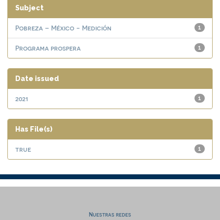
Subject
Pobreza – México - Medición
1
Programa prospera
1
Date issued
2021
1
Has File(s)
true
1
Nuestras redes