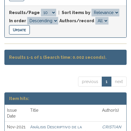
Results/Page
|
Sort items by
In order
Authors/record
Results 1-1 of 1 (Search time: 0.002 seconds).
previous
1
next
Item hits:
Issue
Title
Author(s)
Date
Análisis Descriptivo de la
CRISTIAN
Nov-2021