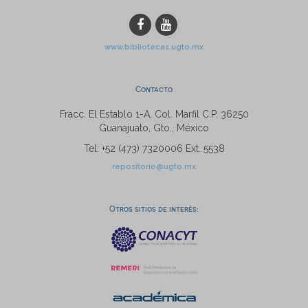
www.bibliotecas.ugto.mx
Contacto
Fracc. El Establo 1-A, Col. Marfil C.P. 36250
Guanajuato, Gto., México
Tel: +52 (473) 7320006 Ext. 5538
repositorio@ugto.mx
Otros sitios de interés: