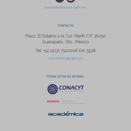
www.bibliotecas.ugto.mx
Contacto
Fracc. El Establo 1-A, Col. Marfil C.P. 36250
Guanajuato, Gto., México
Tel: +52 (473) 7320006 Ext. 5538
repositorio@ugto.mx
Otros sitios de interés: