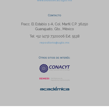
www.bibliotecas.ugto.mx
Contacto
Fracc. El Establo 1-A, Col. Marfil C.P. 36250
Guanajuato, Gto., México
Tel: +52 (473) 7320006 Ext. 5538
repositorio@ugto.mx
Otros sitios de interés: