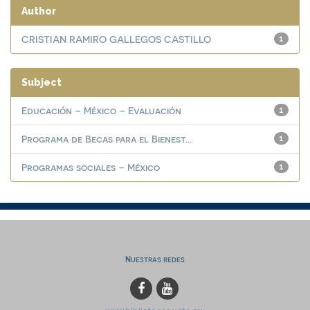
Author
CRISTIAN RAMIRO GALLEGOS CASTILLO
1
Subject
Educación – México – Evaluación
1
Programa de Becas para el Bienest...
1
Programas sociales – México
1
Nuestras redes