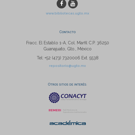
www.bibliotecas.ugto.mx
Contacto
Fracc. El Establo 1-A, Col. Marfil C.P. 36250
Guanajuato, Gto., México
Tel: +52 (473) 7320006 Ext. 5538
repositorio@ugto.mx
Otros sitios de interés: