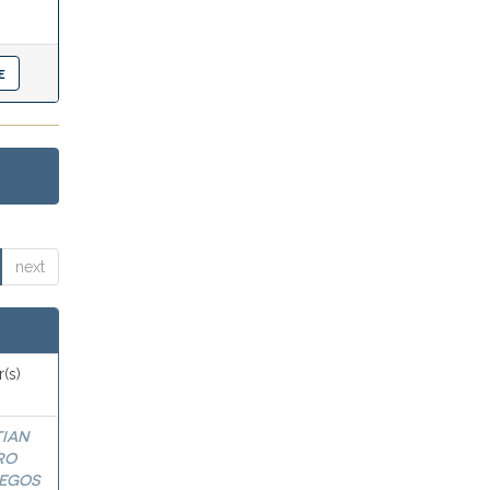
next
(s)
TIAN
RO
EGOS