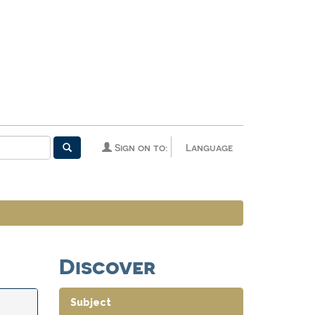
Sign on to:
Language
Discover
Subject