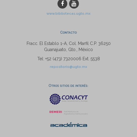
www.bibliotecas.ugto.mx
Contacto
Fracc. El Establo 1-A, Col. Marfil C.P. 36250
Guanajuato, Gto., México
Tel: +52 (473) 7320006 Ext. 5538
repositorio@ugto.mx
Otros sitios de interés: