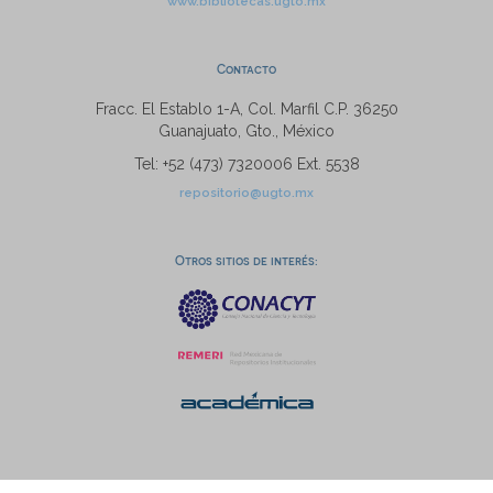
www.bibliotecas.ugto.mx
Contacto
Fracc. El Establo 1-A, Col. Marfil C.P. 36250
Guanajuato, Gto., México
Tel: +52 (473) 7320006 Ext. 5538
repositorio@ugto.mx
Otros sitios de interés: