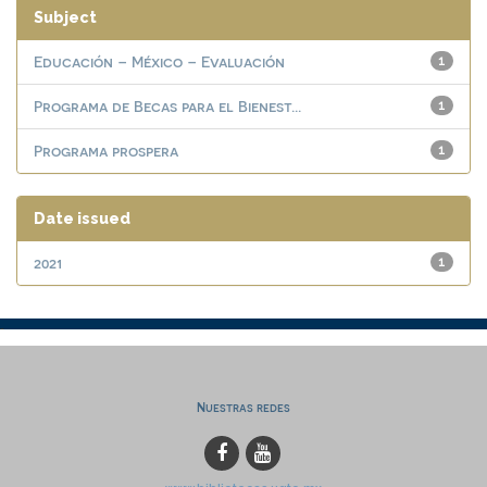
Subject
Educación – México – Evaluación
1
Programa de Becas para el Bienest...
1
Programa prospera
1
Date issued
2021
1
Nuestras redes