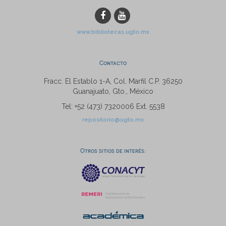
www.bibliotecas.ugto.mx
Contacto
Fracc. El Establo 1-A, Col. Marfil C.P. 36250
Guanajuato, Gto., México
Tel: +52 (473) 7320006 Ext. 5538
repositorio@ugto.mx
Otros sitios de interés: