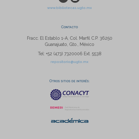
www.bibliotecas.ugto.mx
Contacto
Fracc. El Establo 1-A, Col. Marfil C.P. 36250
Guanajuato, Gto., México
Tel: +52 (473) 7320006 Ext. 5538
repositorio@ugto.mx
Otros sitios de interés: