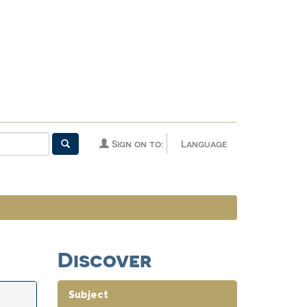
Sign on to:
Language
Discover
Subject