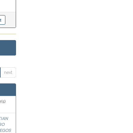
next
(s)
TIAN
RO
EGOS