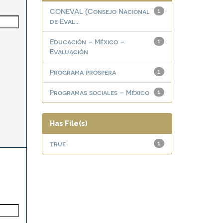
CONEVAL (Consejo Nacional
1
de Eval...
Educación – México –
1
Evaluación
Programa prospera
1
Programas sociales – México
1
Has File(s)
true
1